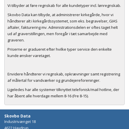
Vi tilbyder at føre regnskab for alle kundetyper incl. lønregnskab.
Skovbo Data kan tilbyde, at administrerer kirkegårde, hvor vi
håndterer alt i kirkegårdssystemet, som eks. begravelser, GIAS
aftaler, fakturering mv. Administrationsdelen er oftes taget helt
ud af graverstillingen, men foregår i tæt samarbejde med
graveren.
Priserne er gradueret efter hvilke typer service den enkelte
kunde ønsker varetaget.
Envidere håndterer vi regnskab, opkrævninger samt registrering
af målertal for vandværker og grundejereforeninger.
Ligeledes har alle systemer tilknyttet telefonisk/mail hotline, der
har åbent alle hverdage mellem 8-16 (Fre 8-15).
Skovbo Data
Industrivænget 18
4622 Havdrup