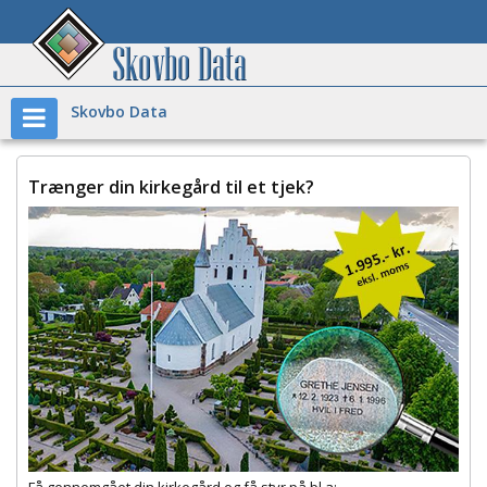
Skovbo Data
Trænger din kirkegård til et tjek?
Få gennemgået din kirkegård og få styr på bl.a: