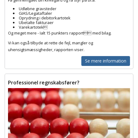
Udløbne gravsteder
GIAS/Legataftaler
Oprydning i debitorkartotek
Ubetalte fakturaer
Varekartotek
Og meget mere - Ialt 15 punkters rapport med bilag.
Vi kan også tilbyde at rette de fejl, mangler og
uhensigtsmæssigheder, rapporten viser.
Se mere information
Professionel regnskabsfører?